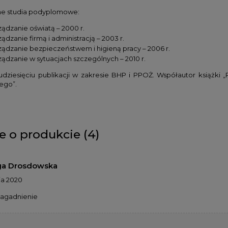
e studia podyplomowe:
ządzanie oświatą – 2000 r.
ądzanie firmą i administracją – 2003 r.
ządzanie bezpieczeństwem i higieną pracy – 2006 r.
ządzanie w sytuacjach szczególnych – 2010 r.
kudziesięciu publikacji w zakresie BHP i PPOŻ. Współautor książk
go”.
e o produkcie (4)
ga Drosdowska
nia 2020
agadnienie