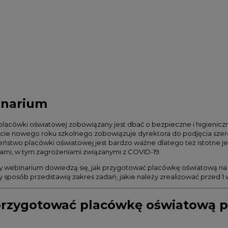
narium
placówki oświatowej zobowiązany jest dbać o bezpieczne i higieniczne
ie nowego roku szkolnego zobowiązuje dyrektora do podjęcia szer
ństwo placówki oświatowej jest bardzo ważne dlatego też istotne j
ami, w tym zagrożeniami związanymi z COVID-19.
y webinarium dowiedzą się, jak przygotować placówkę oświatową na 
y sposób przedstawią zakres zadań, jakie należy zrealizować przed 1 
przygotować placówkę oświatową 