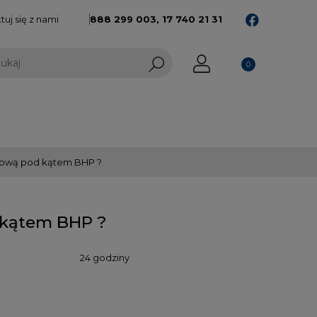
uj się z nami
888 299 003,
17 740 21 31
tową pod kątem BHP ?
 kątem BHP ?
24 godziny