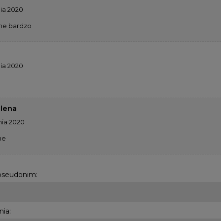
nia 2020
ne bardzo
nia 2020
lena
nia 2020
ne
 pseudonim:
nia: