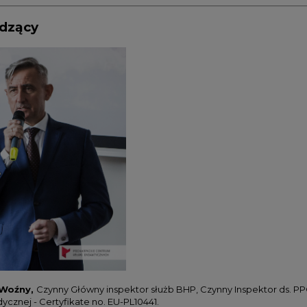
dzący
 Woźny,
Czynny Główny inspektor służb BHP, Czynny Inspektor ds. P
cznej - Certyfikate no. EU-PL10441.