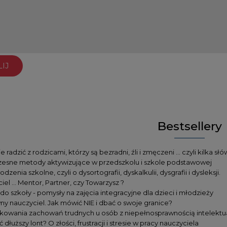
IJ
Bestsellery
e radzić z rodzicami, którzy są bezradni, źli i zmęczeni … czyli kilka słó
sne metody aktywizujące w przedszkolu i szkole podstawowej
zenia szkolne, czyli o dysortografii, dyskalkulii, dysgrafii i dysleksji.
iel … Mentor, Partner, czy Towarzysz ?
do szkoły - pomysły na zajęcia integracyjne dla dzieci i młodzieży
ny nauczyciel. Jak mówić NIE i dbać o swoje granice?
owania zachowań trudnych u osób z niepełnosprawnością intelektu
 dłuższy lont? O złości, frustracji i stresie w pracy nauczyciela