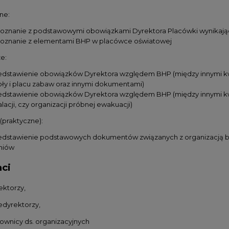
ne:
oznanie z podstawowymi obowiązkami Dyrektora Placówki wynikający
oznanie z elementami BHP w placówce oświatowej
e:
edstawienie obowiązków Dyrektora względem BHP (między innymi k
oły i placu zabaw oraz innymi dokumentami)
edstawienie obowiązków Dyrektora względem BHP (między innymi kwe
alacji, czy organizacji próbnej ewakuacji)
 (praktyczne):
edstawienie podstawowych dokumentów związanych z organizacją bez
niów
ci
ektorzy,
edyrektorzy,
rownicy ds. organizacyjnych