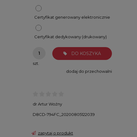
Certyfikat generowany elektronicznie
Certyfikat dedykowany (drukowany)
DO KOSZYKA
szt.
dodaj do przechowalni
dr Artur Woźny
D8CD-794FC_20200805122039
zapytaj o produkt