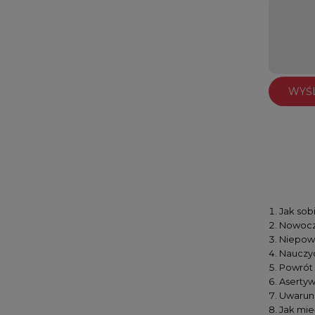
WYŚL
Jak sobi
Nowocze
Niepowod
Nauczyc
Powrót 
Asertyw
Uwarunk
Jak mieć