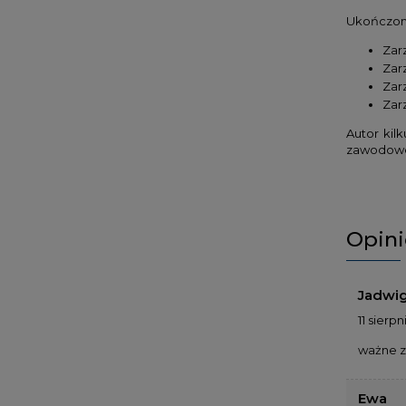
Ukończon
Zar
Zarz
Zar
Zar
Autor kil
zawodowe
Opini
Jadwi
11 sierp
ważne z
Ewa