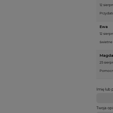
12 sierp
Przydat
Ewa
12 sierp
świetne
Magda
25 sierp
Pomoc
Imię lub
Twoja opi