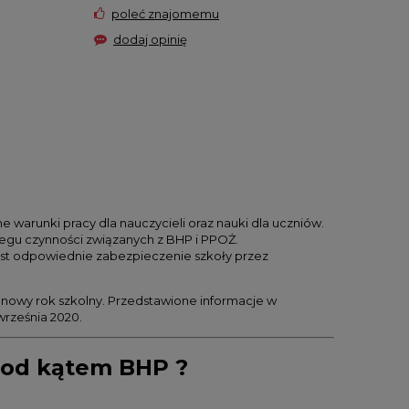
poleć znajomemu
dodaj opinię
 warunki pracy dla nauczycieli oraz nauki dla uczniów.
egu czynności związanych z BHP i PPOŻ.
est odpowiednie zabezpieczenie szkoły przez
nowy rok szkolny. Przedstawione informacje w
września 2020.
pod kątem BHP ?