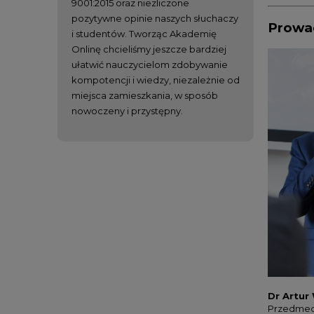
9001:2015 oraz niezliczone
pozytywne opinie naszych słuchaczy
Prowa
i studentów. Tworząc Akademię
Onlinę chcieliśmy jeszcze bardziej
ułatwić nauczycielom zdobywanie
kompotencji i wiedzy, niezależnie od
miejsca zamieszkania, w sposób
nowoczeny i przystępny.
Dr Artur
Przedmedy