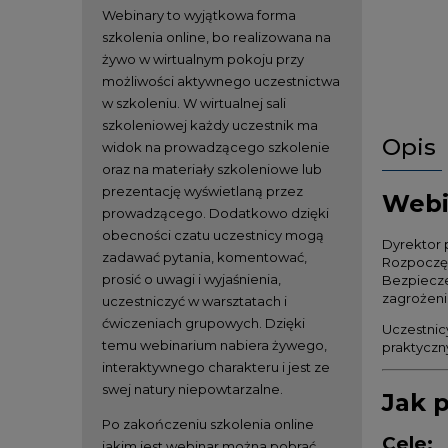
Webinary to wyjątkowa forma
szkolenia online, bo realizowana na
żywo w wirtualnym pokoju przy
możliwości aktywnego uczestnictwa
w szkoleniu. W wirtualnej sali
szkoleniowej każdy uczestnik ma
Opis
widok na prowadzącego szkolenie
oraz na materiały szkoleniowe lub
prezentację wyświetlaną przez
Webi
prowadzącego. Dodatkowo dzięki
obecności czatu uczestnicy mogą
Dyrektor 
zadawać pytania, komentować,
Rozpoczęc
prosić o uwagi i wyjaśnienia,
Bezpiecze
zagrożeni
uczestniczyć w warsztatach i
ćwiczeniach grupowych. Dzięki
Uczestnic
temu webinarium nabiera żywego,
praktyczn
interaktywnego charakteru i jest ze
swej natury niepowtarzalne.
Jak 
Po zakończeniu szkolenia online
Cele:
jakim jest webinar można pobrać