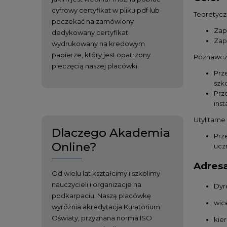
cyfrowy certyfikat w pliku pdf lub
Teoretycz
poczekać na zamówiony
Zap
dedykowany certyfikat
Zap
wydrukowany na kredowym
papierze, który jest opatrzony
Poznawcz
pieczęcią naszej placówki.
Prz
szk
Prz
inst
Utylitarne
Dlaczego Akademia
Prz
Online?
ucz
Adresa
Od wielu lat kształcimy i szkolimy
nauczycieli i organizacje na
Dyr
podkarpaciu. Naszą placówkę
wic
wyróżnia akredytacja Kuratorium
Oświaty, przyznana norma ISO
kie