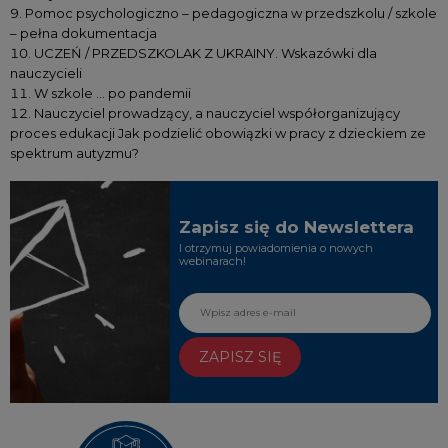
Pomoc psychologiczno – pedagogiczna w przedszkolu / szkole
– pełna dokumentacja
UCZEŃ / PRZEDSZKOLAK Z UKRAINY. Wskazówki dla
nauczycieli
W szkole … po pandemii
Nauczyciel prowadzący, a nauczyciel współorganizujący
proces edukacji Jak podzielić obowiązki w pracy z dzieckiem ze
spektrum autyzmu?
Zapisz się do Newslettera
I otrzymuj powiadomienia o nowych
webinarach!
ZAPISZ SIĘ