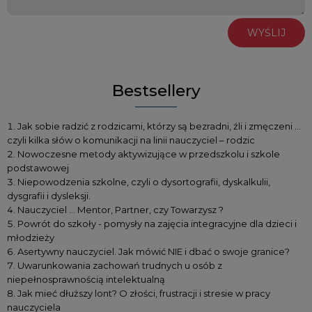
WYŚLIJ
Bestsellery
Jak sobie radzić z rodzicami, którzy są bezradni, źli i zmęczeni …
czyli kilka słów o komunikacji na linii nauczyciel – rodzic
Nowoczesne metody aktywizujące w przedszkolu i szkole
podstawowej
Niepowodzenia szkolne, czyli o dysortografii, dyskalkulii,
dysgrafii i dysleksji.
Nauczyciel … Mentor, Partner, czy Towarzysz ?
Powrót do szkoły - pomysły na zajęcia integracyjne dla dzieci i
młodzieży
Asertywny nauczyciel. Jak mówić NIE i dbać o swoje granice?
Uwarunkowania zachowań trudnych u osób z
niepełnosprawnością intelektualną
Jak mieć dłuższy lont? O złości, frustracji i stresie w pracy
nauczyciela