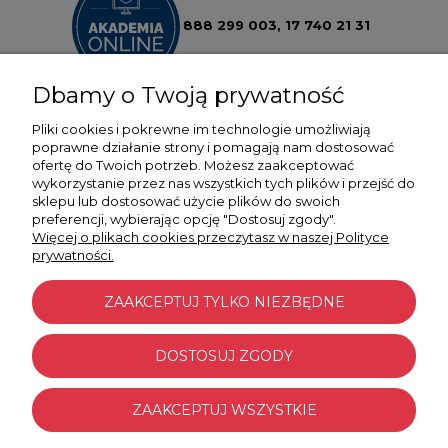
888 299 003,
17 740 21 31
Dbamy o Twoją prywatność
Pliki cookies i pokrewne im technologie umożliwiają
poprawne działanie strony i pomagają nam dostosować
ofertę do Twoich potrzeb. Możesz zaakceptować
POMOC
wykorzystanie przez nas wszystkich tych plików i przejść do
sklepu lub dostosować użycie plików do swoich
preferencji, wybierając opcję "Dostosuj zgody".
MOJE KONTO
Więcej o plikach cookies przeczytasz w naszej Polityce
prywatności.
PŁATNOŚCI I DOSTAWA
ZAAKCEPTUJ TYLKO NIEZBĘDNE
INFORMACJE
DOSTOSUJ ZGODY
O NAS
ZAAKCEPTUJ WSZYSTKIE