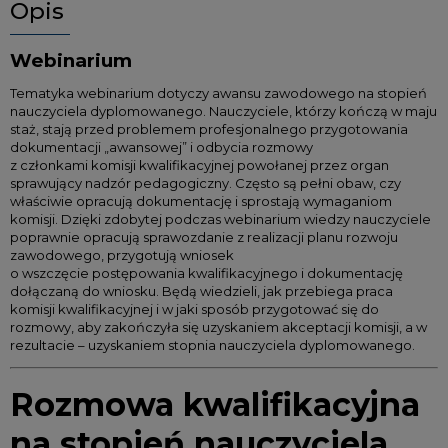
Opis
Webinarium
Tematyka webinarium dotyczy awansu zawodowego na stopień
nauczyciela dyplomowanego. Nauczyciele, którzy kończą w maju
staż, stają przed problemem profesjonalnego przygotowania
dokumentacji „awansowej” i odbycia rozmowy
z członkami komisji kwalifikacyjnej powołanej przez organ
sprawujący nadzór pedagogiczny. Często są pełni obaw, czy
właściwie opracują dokumentację i sprostają wymaganiom
komisji. Dzięki zdobytej podczas webinarium wiedzy nauczyciele
poprawnie opracują sprawozdanie z realizacji planu rozwoju
zawodowego, przygotują wniosek
o wszczęcie postępowania kwalifikacyjnego i dokumentację
dołączaną do wniosku. Będą wiedzieli, jak przebiega praca
komisji kwalifikacyjnej i w jaki sposób przygotować się do
rozmowy, aby zakończyła się uzyskaniem akceptacji komisji, a w
rezultacie – uzyskaniem stopnia nauczyciela dyplomowanego.
Rozmowa kwalifikacyjna
na stopień nauczyciela