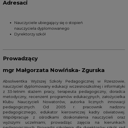
Adresaci
Nauczyciele ubiegający się o stopień
nauczyciela dyplomowanego
Dyrektorzy szkół
Prowadzący
mgr Małgorzata Nowińska- Zgurska
Absolwentka Wyższej Szkoły Pedagogicznej w Rzeszowie,
nauczyciel dyplomowany edukacji wczesnoszkolnej i informatyki
z 33-letnim stażem pracy, terapeuta pedagogiczny, doradca
metodyczny, recenzent programów edukacyjnych, założycielka
Klubu Nauczycieli Nowatorów, autorka licznych innowacji
pedagogicznych. Od 2005 r. pracownik nadzoru
pedagogicznego, edukator kierowniczej kadry oświatowej.
Współpracuje z ośrodkami doskonalenia nauczycieli oraz
wyższymi uczelniami, prowadząc zajęcia na kierunkach
pedagogicznych. Prowadzi szkolenia dla dyrektorów szkół, rad