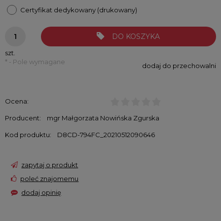
Certyfikat dedykowany (drukowany)
DO KOSZYKA
szt.
*
- Pole wymagane
dodaj do przechowalni
Ocena:
Producent:
mgr Małgorzata Nowińska Zgurska
Kod produktu:
D8CD-794FC_20210512090646
zapytaj o produkt
poleć znajomemu
dodaj opinię