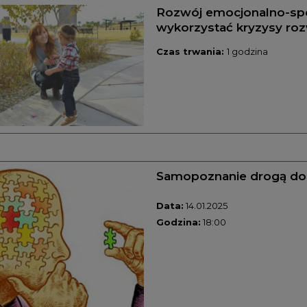
Rozwój emocjonalno-społ
wykorzystać kryzysy ro
Czas trwania:
1 godzina
Samopoznanie drogą do 
Data:
14.01.2025
Godzina:
18:00