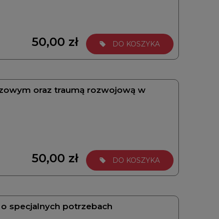
50,00 zł
DO KOSZYKA
azowym oraz traumą rozwojową w
50,00 zł
DO KOSZYKA
 o specjalnych potrzebach