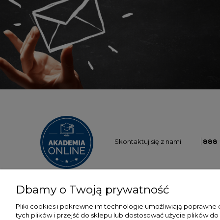
Skontaktuj się z nami
888 
Dbamy o Twoją prywatność
Pliki cookies i pokrewne im technologie umożliwiają poprawne
tych plików i przejść do sklepu lub dostosować użycie plików do
POMOC
MOJE KONTO