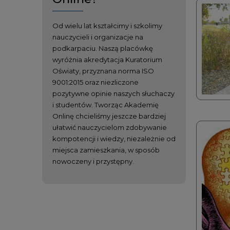
Od wielu lat kształcimy i szkolimy
nauczycieli i organizacje na
podkarpaciu. Naszą placówkę
wyróżnia akredytacja Kuratorium
Oświaty, przyznana norma ISO
9001:2015 oraz niezliczone
pozytywne opinie naszych słuchaczy
i studentów. Tworząc Akademię
Onlinę chcieliśmy jeszcze bardziej
ułatwić nauczycielom zdobywanie
kompotencji i wiedzy, niezależnie od
miejsca zamieszkania, w sposób
nowoczeny i przystępny.