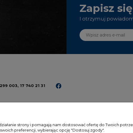
Zapisz si
I otrzymuj powiadom
299 003,
17 740 21 31
 działanie strony i pomagają nam dostosować ofertę do Twoich potr
 swoich preferencji, wybierając opcję "Dostosuj zgody".
PŁATNOŚCI I DOSTAWA
INFORMACJE