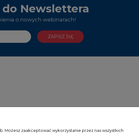
ę do Newslettera
ienia o nowych webinarach!
ZAPISZ SIĘ
zeb. Możesz zaakceptować wykorzystanie przez nas wszystkich
O NAS