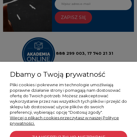
ZAPISZ SIĘ
888 299 003,
17 740 21 31
Dbamy o Twoją prywatność
Pliki cookies i pokrewne im technologie umożliwiają
poprawne działanie strony i pomagają nam dostosować
ofertę do Twoich potrzeb. Możesz zaakceptować
POMOC
wykorzystanie przez nas wszystkich tych plików i przejść do
sklepu lub dostosować użycie plików do swoich
preferencji, wybierając opcję "Dostosuj zgody".
MOJE KONTO
Więcej o plikach cookies przeczytasz w naszej Polityce
prywatności.
PŁATNOŚCI I DOSTAWA