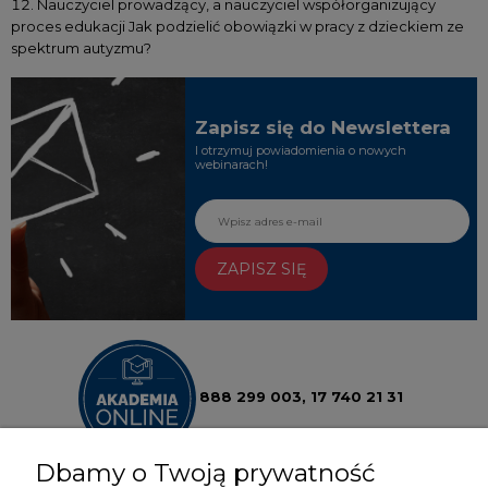
Nauczyciel prowadzący, a nauczyciel współorganizujący
proces edukacji Jak podzielić obowiązki w pracy z dzieckiem ze
spektrum autyzmu?
Zapisz się do Newslettera
I otrzymuj powiadomienia o nowych
webinarach!
ZAPISZ SIĘ
888 299 003,
17 740 21 31
Dbamy o Twoją prywatność