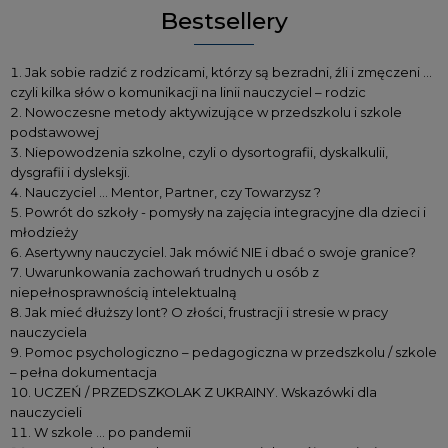
Bestsellery
Jak sobie radzić z rodzicami, którzy są bezradni, źli i zmęczeni …
czyli kilka słów o komunikacji na linii nauczyciel – rodzic
Nowoczesne metody aktywizujące w przedszkolu i szkole
podstawowej
Niepowodzenia szkolne, czyli o dysortografii, dyskalkulii,
dysgrafii i dysleksji.
Nauczyciel … Mentor, Partner, czy Towarzysz ?
Powrót do szkoły - pomysły na zajęcia integracyjne dla dzieci i
młodzieży
Asertywny nauczyciel. Jak mówić NIE i dbać o swoje granice?
Uwarunkowania zachowań trudnych u osób z
niepełnosprawnością intelektualną
Jak mieć dłuższy lont? O złości, frustracji i stresie w pracy
nauczyciela
Pomoc psychologiczno – pedagogiczna w przedszkolu / szkole
– pełna dokumentacja
UCZEŃ / PRZEDSZKOLAK Z UKRAINY. Wskazówki dla
nauczycieli
W szkole … po pandemii