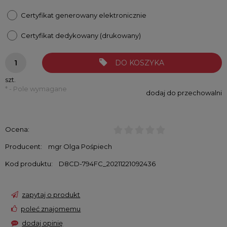
Certyfikat generowany elektronicznie
Certyfikat dedykowany (drukowany)
DO KOSZYKA
szt.
*
- Pole wymagane
dodaj do przechowalni
Ocena:
Producent:
mgr Olga Pośpiech
Kod produktu:
D8CD-794FC_20211221092436
zapytaj o produkt
poleć znajomemu
dodaj opinię