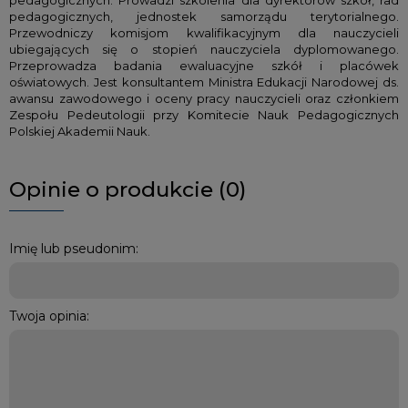
pedagogicznych. Prowadzi szkolenia dla dyrektorów szkół, rad
pedagogicznych, jednostek samorządu terytorialnego.
Przewodniczy komisjom kwalifikacyjnym dla nauczycieli
ubiegających się o stopień nauczyciela dyplomowanego.
Przeprowadza badania ewaluacyjne szkół i placówek
oświatowych. Jest konsultantem Ministra Edukacji Narodowej ds.
awansu zawodowego i oceny pracy nauczycieli oraz członkiem
Zespołu Pedeutologii przy Komitecie Nauk Pedagogicznych
Polskiej Akademii Nauk.
Opinie o produkcie (0)
Imię lub pseudonim:
Twoja opinia: