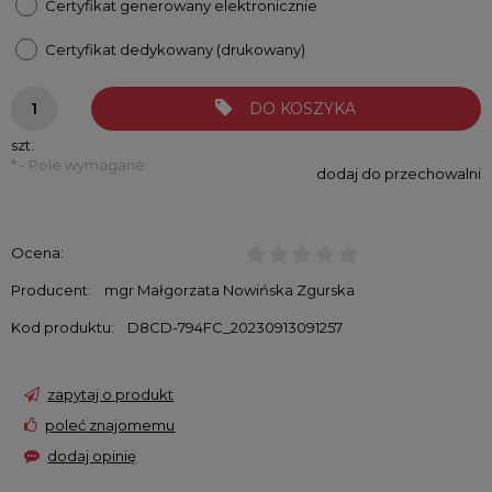
Certyfikat generowany elektronicznie
Certyfikat dedykowany (drukowany)
DO KOSZYKA
szt.
*
- Pole wymagane
dodaj do przechowalni
Ocena:
Producent:
mgr Małgorzata Nowińska Zgurska
Kod produktu:
D8CD-794FC_20230913091257
zapytaj o produkt
poleć znajomemu
dodaj opinię