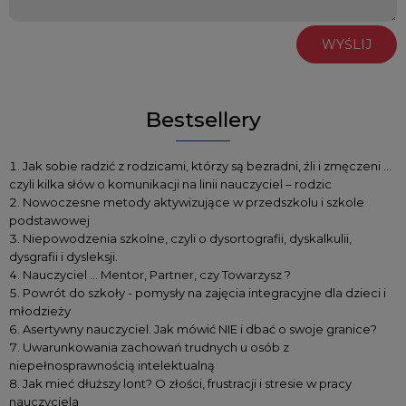
WYŚLIJ
Bestsellery
Jak sobie radzić z rodzicami, którzy są bezradni, źli i zmęczeni …
czyli kilka słów o komunikacji na linii nauczyciel – rodzic
Nowoczesne metody aktywizujące w przedszkolu i szkole
podstawowej
Niepowodzenia szkolne, czyli o dysortografii, dyskalkulii,
dysgrafii i dysleksji.
Nauczyciel … Mentor, Partner, czy Towarzysz ?
Powrót do szkoły - pomysły na zajęcia integracyjne dla dzieci i
młodzieży
Asertywny nauczyciel. Jak mówić NIE i dbać o swoje granice?
Uwarunkowania zachowań trudnych u osób z
niepełnosprawnością intelektualną
Jak mieć dłuższy lont? O złości, frustracji i stresie w pracy
nauczyciela