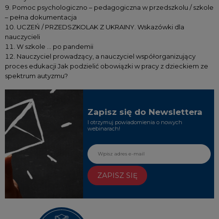
Pomoc psychologiczno – pedagogiczna w przedszkolu / szkole
– pełna dokumentacja
UCZEŃ / PRZEDSZKOLAK Z UKRAINY. Wskazówki dla
nauczycieli
W szkole … po pandemii
Nauczyciel prowadzący, a nauczyciel współorganizujący
proces edukacji Jak podzielić obowiązki w pracy z dzieckiem ze
spektrum autyzmu?
Zapisz się do Newslettera
I otrzymuj powiadomienia o nowych
webinarach!
ZAPISZ SIĘ