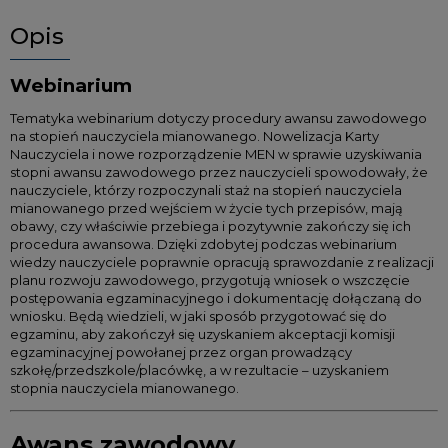
Opis
Webinarium
Tematyka webinarium dotyczy procedury awansu zawodowego
na stopień nauczyciela mianowanego. Nowelizacja Karty
Nauczyciela i nowe rozporządzenie MEN w sprawie uzyskiwania
stopni awansu zawodowego przez nauczycieli spowodowały, że
nauczyciele, którzy rozpoczynali staż na stopień nauczyciela
mianowanego przed wejściem w życie tych przepisów, mają
obawy, czy właściwie przebiega i pozytywnie zakończy się ich
procedura awansowa. Dzięki zdobytej podczas webinarium
wiedzy nauczyciele poprawnie opracują sprawozdanie z realizacji
planu rozwoju zawodowego, przygotują wniosek o wszczęcie
postępowania egzaminacyjnego i dokumentację dołączaną do
wniosku. Będą wiedzieli, w jaki sposób przygotować się do
egzaminu, aby zakończył się uzyskaniem akceptacji komisji
egzaminacyjnej powołanej przez organ prowadzący
szkołę/przedszkole/placówkę, a w rezultacie – uzyskaniem
stopnia nauczyciela mianowanego.
Awans zawodowy